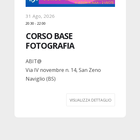
31 Ago, 2026
0
20:30
-
22:00
2
CORSO BASE
FOTOGRAFIA
V
ABIT@
N
Via IV novembre n. 14, San Zeno
Naviglio (BS)
VISUALIZZA DETTAGLIO