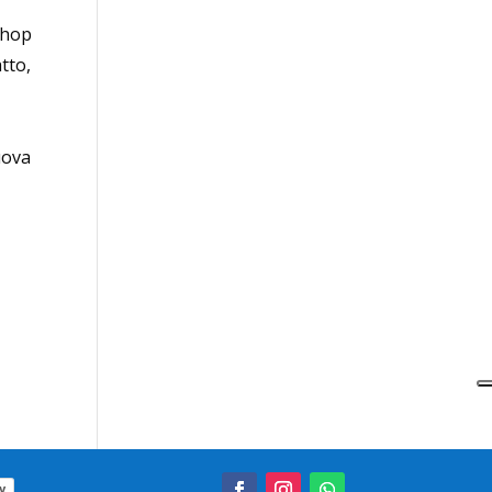
shop
tto,
uova
y