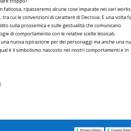
rlare troppo?
on faticosa, ripasseremo alcune cose imparate nei vari work
ra cui le convenzioni di carattere di Decroux. E una volta fa
ito sulla prossemica e sulle gestualità che comunicano
logie di comportamento con le relative scelte lessicali,
re una nuova ispirazione per dei personaggi ma anche una n
o qual è il simbolismo nascosto nei nostri comportamenti e in
)
Privacy Policy
Cookie Polic