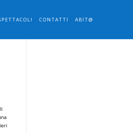
SPETTACOLI
CONTATTI
ABIT@
li
 una
ieri