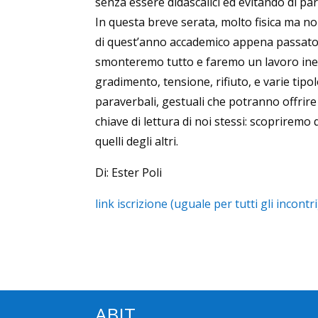
senza essere didascalici ed evitando di pa
In questa breve serata, molto fisica ma n
di quest’anno accademico appena passato, t
smonteremo tutto e faremo un lavoro ined
gradimento, tensione, rifiuto, e varie tipo
paraverbali, gestuali che potranno offri
chiave di lettura di noi stessi: scoprirem
quelli degli altri.
Di: Ester Poli
link iscrizione (uguale per tutti gli incontri
ABIT