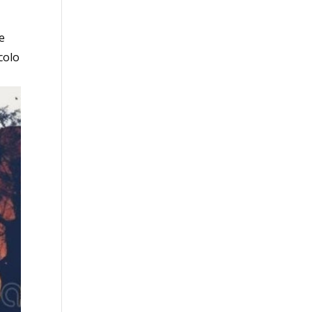
e
colo