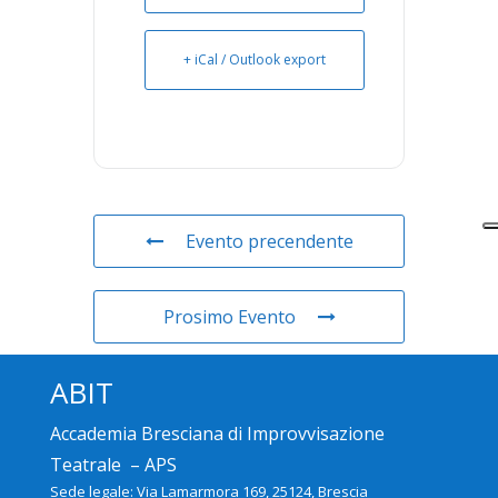
+ iCal / Outlook export
Evento precendente
Prosimo Evento
ABIT
Accademia Bresciana di Improvvisazione
Teatrale – APS
Sede legale: Via Lamarmora 169, 25124, Brescia