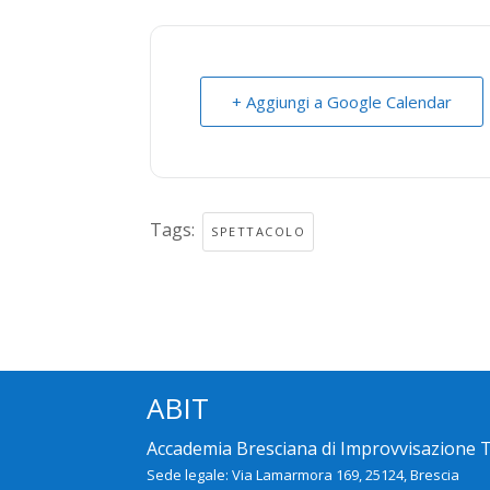
+ Aggiungi a Google Calendar
Tags:
SPETTACOLO
ABIT
Accademia Bresciana di Improvvisazione 
Sede legale: Via Lamarmora 169, 25124, Brescia