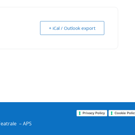
+ iCal / Outlook export
Privacy Policy
Cookie Polic
Teatrale – APS