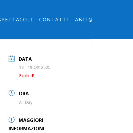
SPETTACOLI
CONTATTI
ABIT@
DATA
18 - 19 Ott 2025
Expired!
ORA
All Day
MAGGIORI
INFORMAZIONI