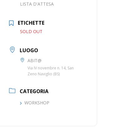
LISTA D'ATTESA
ETICHETTE
SOLD OUT
LUOGO
ABIT@
Via IV novembre n. 14, San
Zeno Naviglio (BS)
CATEGORIA
WORKSHOP